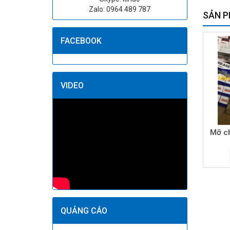
Zalo: 0964 489 787
SẢN P
FACEBOOK
VIDEO
Mỡ ch
QUẢNG CÁO