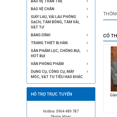
BẢO VỆ THÂN THỂ
BẢO VỆ CHÂN
THÔNG
GIẤY LAU, VẢI LAU PHÒNG
SẠCH, TĂM BÔNG, TĂM VẢI,
VẬT TƯ
BĂNG DÍNH
CÓ TH
TRANG THIẾT BỊ HÀN
SẢN PHẨM LỌC, CHỐNG BỤI,
HÚT BỤI
VĂN PHÒNG PHẨM
DỤNG CỤ, CÔNG CỤ, MÁY
MÓC, VẬT TƯ TIÊU HAO KHÁC
HỖ TRỢ TRỰC TUYẾN
Găn
Hotline: 0964 489 787
Skype: klnac