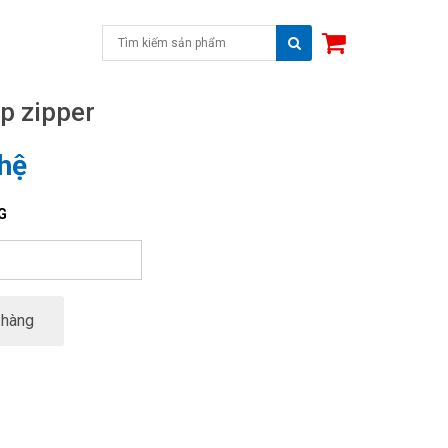
ip zipper
 hệ
G
 hàng