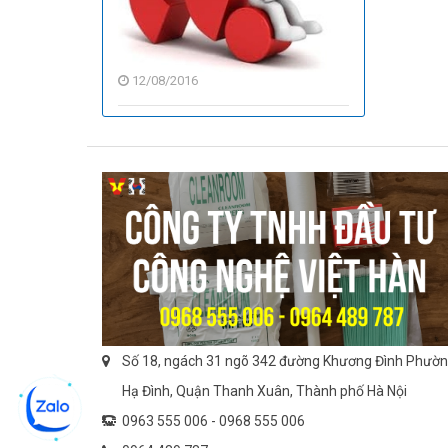
tiêu
chuẩn
phòng
12/08/2016
sạch
Số 18, ngách 31 ngõ 342 đường Khương Đình Phườ
Hạ Đình, Quận Thanh Xuân, Thành phố Hà Nội
0963 555 006 -
0968 555 006