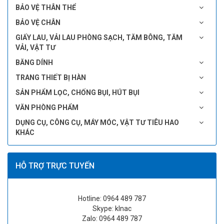
BẢO VỆ THÂN THỂ
BẢO VỆ CHÂN
GIẤY LAU, VẢI LAU PHÒNG SẠCH, TĂM BÔNG, TĂM
VẢI, VẬT TƯ
BĂNG DÍNH
TRANG THIẾT BỊ HÀN
SẢN PHẨM LỌC, CHỐNG BỤI, HÚT BỤI
VĂN PHÒNG PHẨM
DỤNG CỤ, CÔNG CỤ, MÁY MÓC, VẬT TƯ TIÊU HAO
KHÁC
HỖ TRỢ TRỰC TUYẾN
Hotline: 0964 489 787
Skype: klnac
Zalo: 0964 489 787