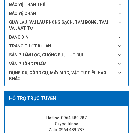
BẢO VỆ THÂN THỂ
BẢO VỆ CHÂN
GIẤY LAU, VẢI LAU PHÒNG SẠCH, TĂM BÔNG, TĂM
VẢI, VẬT TƯ
BĂNG DÍNH
TRANG THIẾT BỊ HÀN
SẢN PHẨM LỌC, CHỐNG BỤI, HÚT BỤI
VĂN PHÒNG PHẨM
DỤNG CỤ, CÔNG CỤ, MÁY MÓC, VẬT TƯ TIÊU HAO
KHÁC
HỖ TRỢ TRỰC TUYẾN
Hotline: 0964 489 787
Skype: klnac
Zalo: 0964 489 787