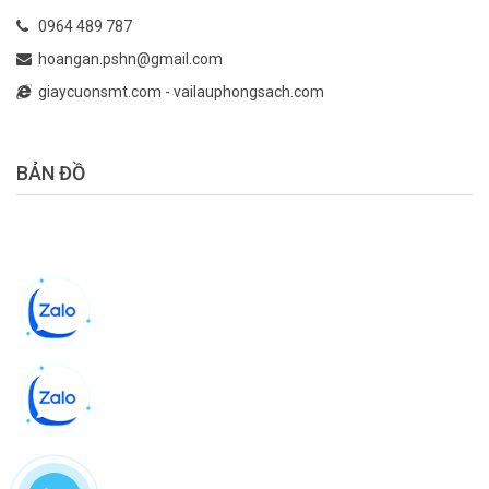
0964 489 787
hoangan.pshn@gmail.com
giaycuonsmt.com
-
vailauphongsach.com
BẢN ĐỒ