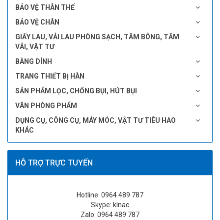
BẢO VỆ THÂN THỂ
BẢO VỆ CHÂN
GIẤY LAU, VẢI LAU PHÒNG SẠCH, TĂM BÔNG, TĂM
VẢI, VẬT TƯ
BĂNG DÍNH
TRANG THIẾT BỊ HÀN
SẢN PHẨM LỌC, CHỐNG BỤI, HÚT BỤI
VĂN PHÒNG PHẨM
DỤNG CỤ, CÔNG CỤ, MÁY MÓC, VẬT TƯ TIÊU HAO
KHÁC
HỖ TRỢ TRỰC TUYẾN
Hotline: 0964 489 787
Skype: klnac
Zalo: 0964 489 787