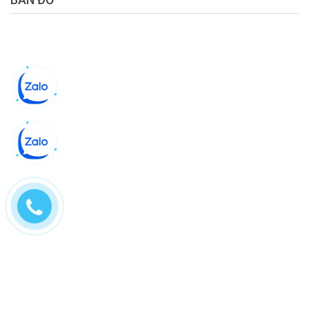
© Bản quyền thuộc về Công ty TNHH Đầu tư công nghệ Việt Hàn | Cung cấp