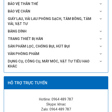
BẢO VỆ THÂN THỂ
BẢO VỆ CHÂN
GIẤY LAU, VẢI LAU PHÒNG SẠCH, TĂM BÔNG, TĂM
VẢI, VẬT TƯ
BĂNG DÍNH
TRANG THIẾT BỊ HÀN
SẢN PHẨM LỌC, CHỐNG BỤI, HÚT BỤI
VĂN PHÒNG PHẨM
DỤNG CỤ, CÔNG CỤ, MÁY MÓC, VẬT TƯ TIÊU HAO
KHÁC
HỖ TRỢ TRỰC TUYẾN
Hotline: 0964 489 787
Skype: klnac
Zalo: 0964 489 787