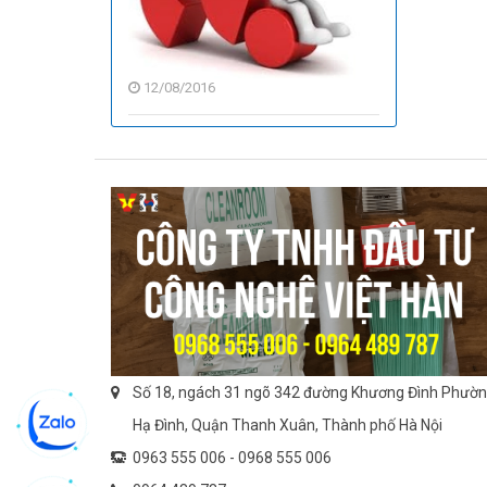
tiêu
chuẩn
phòng
12/08/2016
sạch
Số 18, ngách 31 ngõ 342 đường Khương Đình Phườ
Hạ Đình, Quận Thanh Xuân, Thành phố Hà Nội
0963 555 006 -
0968 555 006