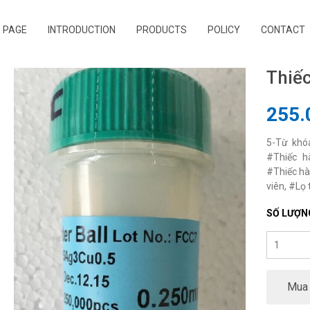
 PAGE
INTRODUCTION
PRODUCTS
POLICY
CONTACT
Thiếc
255.
5-Từ khóa
#Thiếc h
#Thiếc hà
viên, #Lọ 
SỐ LƯỢN
Mua