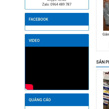
Zalo: 0964 489 787
FACEBOOK
Găn
VIDEO
SẢN P
QUẢNG CÁO