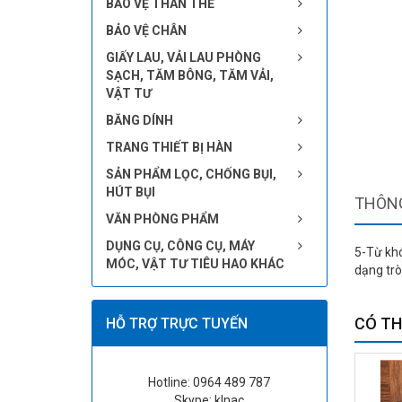
BẢO VỆ THÂN THỂ
BẢO VỆ CHÂN
GIẤY LAU, VẢI LAU PHÒNG
SẠCH, TĂM BÔNG, TĂM VẢI,
VẬT TƯ
BĂNG DÍNH
TRANG THIẾT BỊ HÀN
SẢN PHẨM LỌC, CHỐNG BỤI,
HÚT BỤI
THÔNG
VĂN PHÒNG PHẨM
DỤNG CỤ, CÔNG CỤ, MÁY
5-Từ khó
MÓC, VẬT TƯ TIÊU HAO KHÁC
dạng trò
CÓ TH
HỖ TRỢ TRỰC TUYẾN
Hotline: 0964 489 787
Skype: klnac