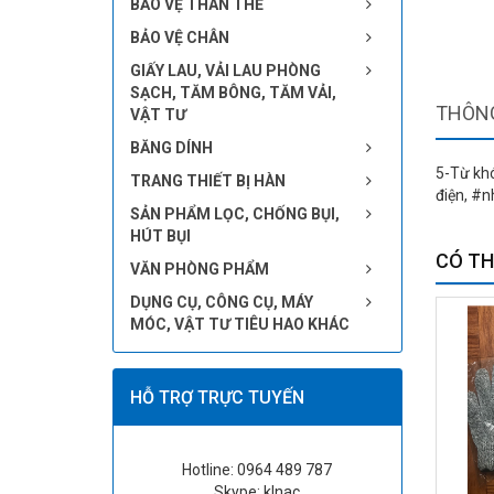
BẢO VỆ THÂN THỂ
BẢO VỆ CHÂN
GIẤY LAU, VẢI LAU PHÒNG
SẠCH, TĂM BÔNG, TĂM VẢI,
THÔNG
VẬT TƯ
BĂNG DÍNH
5-Từ khó
TRANG THIẾT BỊ HÀN
điện, #n
SẢN PHẨM LỌC, CHỐNG BỤI,
HÚT BỤI
CÓ TH
VĂN PHÒNG PHẨM
DỤNG CỤ, CÔNG CỤ, MÁY
MÓC, VẬT TƯ TIÊU HAO KHÁC
HỖ TRỢ TRỰC TUYẾN
Hotline: 0964 489 787
Skype: klnac