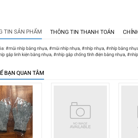
 TIN SẢN PHẨM
THÔNG TIN THANH TOÁN
CHÍN
a: #mũi nhíp bằng nhựa, #mũi nhíp nhựa, #nhíp nhựa, #nhíp bằng nhựa
híp gắp linh kiện bằng nhựa, #nhíp gắp chống tĩnh điện bằng nhựa, #nh
Ể BẠN QUAN TÂM