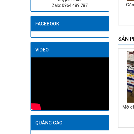
Găn
Zalo: 0964 489 787
FACEBOOK
SẢN P
VIDEO
Mỡ ch
QUẢNG CÁO