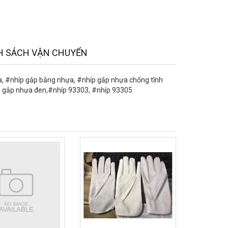
H SÁCH VẬN CHUYỂN
, #nhíp gắp bằng nhựa, #nhíp gắp nhựa chống tĩnh
íp gắp nhựa đen,#nhíp 93303, #nhíp 93305