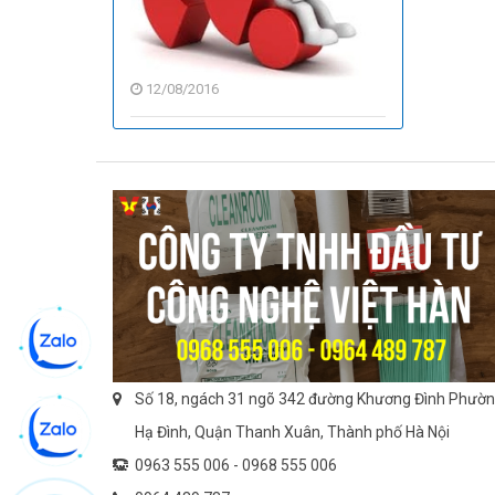
tiêu
chuẩn
phòng
12/08/2016
sạch
Số 18, ngách 31 ngõ 342 đường Khương Đình Phườ
Hạ Đình, Quận Thanh Xuân, Thành phố Hà Nội
0963 555 006 -
0968 555 006