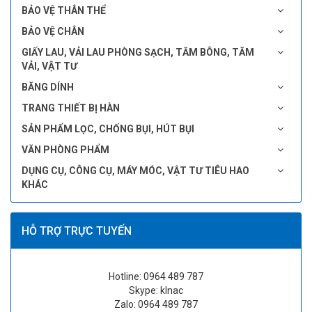
BẢO VỆ THÂN THỂ
BẢO VỆ CHÂN
GIẤY LAU, VẢI LAU PHÒNG SẠCH, TĂM BÔNG, TĂM
VẢI, VẬT TƯ
BĂNG DÍNH
TRANG THIẾT BỊ HÀN
SẢN PHẨM LỌC, CHỐNG BỤI, HÚT BỤI
VĂN PHÒNG PHẨM
DỤNG CỤ, CÔNG CỤ, MÁY MÓC, VẬT TƯ TIÊU HAO
KHÁC
HỖ TRỢ TRỰC TUYẾN
Hotline: 0964 489 787
Skype: klnac
Zalo: 0964 489 787