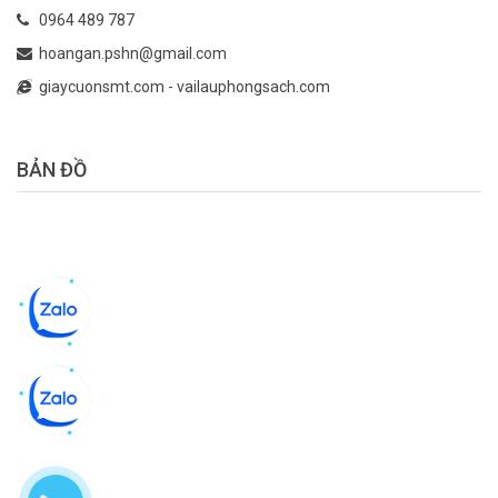
0964 489 787
hoangan.pshn@gmail.com
giaycuonsmt.com
-
vailauphongsach.com
BẢN ĐỒ