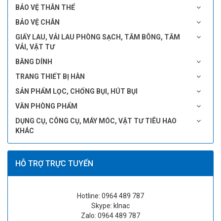
BẢO VỆ THÂN THỂ
BẢO VỆ CHÂN
GIẤY LAU, VẢI LAU PHÒNG SẠCH, TĂM BÔNG, TĂM
VẢI, VẬT TƯ
BĂNG DÍNH
TRANG THIẾT BỊ HÀN
SẢN PHẨM LỌC, CHỐNG BỤI, HÚT BỤI
VĂN PHÒNG PHẨM
DỤNG CỤ, CÔNG CỤ, MÁY MÓC, VẬT TƯ TIÊU HAO
KHÁC
HỖ TRỢ TRỰC TUYẾN
Hotline: 0964 489 787
Skype: klnac
Zalo: 0964 489 787